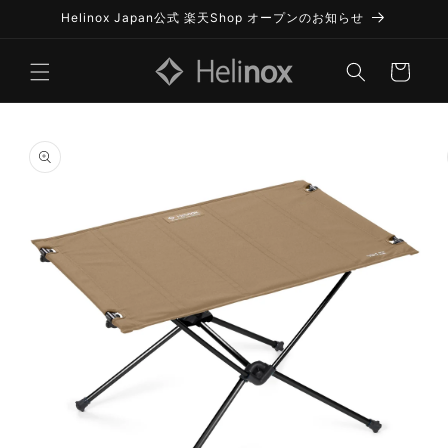
コンテ
Helinox Japan公式 楽天Shop オープンのお知らせ
ンツに
進む
カ
ー
ト
商品情
報にス
キップ