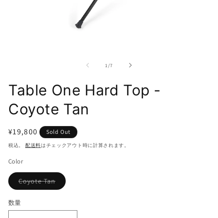
モ
モ
ー
ー
の
1
/
7
ダ
ダ
ル
ル
Table One Hard Top -
で
で
メ
メ
デ
デ
Coyote Tan
ィ
ィ
ア
ア
(1)
(2
通
¥19,800
Sold Out
を
を
常
開
税込。
配送料
はチェックアウト時に計算されます。
開
価
く
く
Color
格
バ
Coyote Tan
リ
エ
ー
数量
シ
ョ