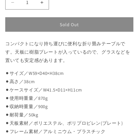
ン
Table
Table
は
売
One
One
り
Hard
Hard
切
れ
Top
Top
Sold Out
て
-
-
い
る
Coyote
Coyote
か
コンパクトになり持ち運びに便利な折り畳みテーブルで
Tan
Tan
販
売
の
の
す。天板に樹脂プレートが入っているので、グラスなどを
で
数
数
き
置いても安定感があります。
ま
量
量
せ
ん
を
を
⚫︎サイズ／
W59×D40×H38cm
減
増
⚫︎高さ／
38cm
ら
や
⚫︎ケースサイズ／
W41.5×D11×H11cm
す
す
⚫︎使用時重量／
870g
⚫︎収納時重量／
900g
⚫︎耐荷量／
50kg
⚫︎天板
素材／ポリエステル、ポリプロピレン(プレート)
⚫︎フレーム素材／アルミニウム・プラスチック