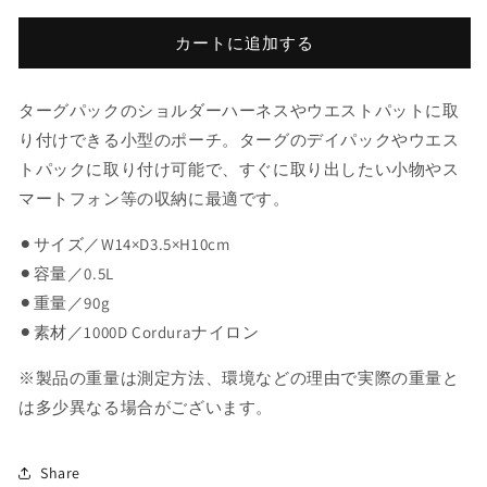
S
S
-
-
カートに追加する
Coyote
Coyote
tan
tan
ターグパックのショルダーハーネスやウエストパットに取
の
の
数
数
り付けできる小型のポーチ。ターグのデイパックやウエス
量
量
トパックに取り付け可能で、すぐに取り出したい小物やス
を
を
マートフォン等の収納に最適です。
減
増
ら
や
⚫︎サイズ／
W14×D3.5×H10cm
す
す
⚫︎容量
／0.
5L
⚫︎重量／
90g
⚫︎素材／
1000D Corduraナイロン
※
製品の重量は測定方法、環境などの理由で実際の重量と
は多少異なる場合がございます。
Share