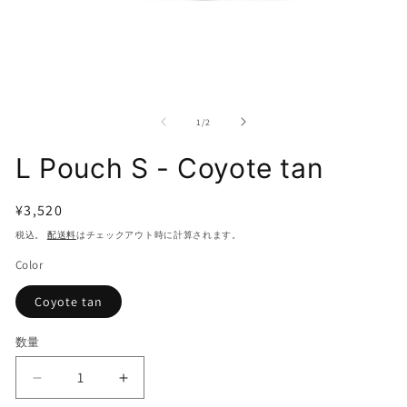
モ
モ
ー
ー
の
1
/
2
ダ
ダ
ル
ル
L Pouch S - Coyote tan
で
で
メ
メ
デ
デ
通
¥3,520
ィ
ィ
ア
ア
常
税込。
配送料
はチェックアウト時に計算されます。
(1)
(2
価
を
を
Color
開
開
格
く
く
Coyote tan
数量
L
L
Pouch
Pouch