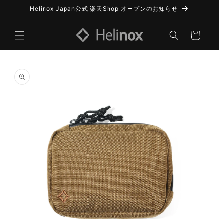
コンテ
Helinox Japan公式 楽天Shop オープンのお知らせ
ンツに
進む
カ
ー
ト
商品情
報にス
キップ