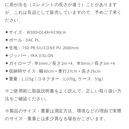
に差が出る（エレメントの長さが違う）ことがあります
が、これは良品として販売していますので、予めご了承く
ださい。
⚫︎サイズ : W300×D148×H190cm
⚫︎ポール : DAC PL
⚫︎生地 : 75D PR SILICONE PU 2000mm
⚫︎ジッパー : YKK VISLON
⚫︎ガイロープ : Φ3mm／長さ2m ×4、Φ3mm／長さ3m ×4
⚫︎収納時サイズ : 幅60cm × 奥行27cm × 高さ26cm
⚫︎重量 : 1,125g ( コネクター : 1,070g, ケース : 55g)
※ご使用前に取扱説明書をよく読んで、正しい取り扱い方
法をご確認ください。
※製品のサイズ・重量は測定方法、環境などの理由で実際
のサイズ・重量とは多少異なる場合がございます。