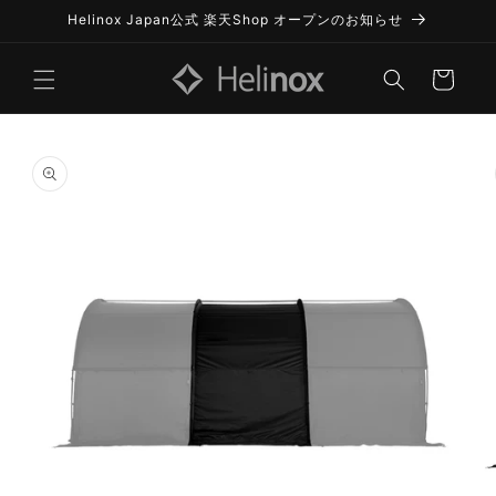
コンテ
Helinox Japan公式 楽天Shop オープンのお知らせ
ンツに
進む
カ
ー
ト
商品情
報にス
キップ