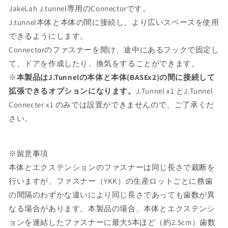
数
数
JakeLah J.tunnel専用のConnectorです。
量
量
J.tunnel本体と本体の間に接続し、より広いスペースを使用
を
を
できるようにします。
減
増
ら
や
Connectorのファスナーを開け、途中にあるフックで固定し
す
す
て、ドアを作成したり、換気をすることができます。
※
本製品はJ.Tunnelの本体と本体(BASEx2)の間に接続して
拡張できるオプションになります。
J.Tunnel
x1 とJ.Tunnel
Connecter x1 のみでは設置ができませんので、ご了承くだ
さい。
※留意事項
本体とエクステンションのファスナーは同じ長さで裁断を
行いますが、ファスナー（YKK）の生産ロットごとに務歯
の間隔のわずかな違いにより同じ長さであっても歯数が異
なる場合があります。本製品の場合、本体とエクステンシ
ョンを連結したファスナーに最大5本ほど（約2.5cm）歯数