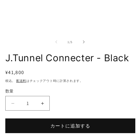
モ
モ
ー
ー
の
1
/
5
ダ
ダ
ル
ル
J.Tunnel Connecter - Black
で
で
メ
メ
デ
デ
通
¥41,800
ィ
ィ
ア
ア
常
税込。
配送料
はチェックアウト時に計算されます。
(1)
(2
価
を
を
数量
開
開
格
く
く
J.Tunnel
J.Tunnel
Connecter
Connecter
-
-
Black
Black
カートに追加する
の
の