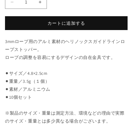
Helinox
Helinox
Stopper
Stopper
3mm
3mm
(10ea/set)
(10ea/set)
カートに追加する
-
-
Black
Black
3mmロープ用のアルミ素材のヘリノックスガイドラインロ
の
の
数
数
ープストッパー。
量
量
ロープの調整を容易にするデザインの自在金具です。
を
を
減
増
⚫︎
サイズ／
4.8×2.5cm
ら
や
⚫︎重量／
3.5g（１個）
す
す
⚫︎素材／
アルミニウム
⚫︎10個セット
※
製品のサイズ・重量は測定方法、環境などの理由で実際
のサイズ・重量とは多少異なる場合がございます。