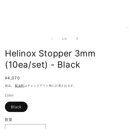
モ
モ
ー
ー
の
1
/
5
ダ
ダ
ル
ル
Helinox Stopper 3mm
で
で
メ
メ
デ
デ
(10ea/set) - Black
ィ
ィ
ア
ア
(1)
(2
通
¥4,070
を
を
常
税込。
配送料
はチェックアウト時に計算されます。
開
開
価
く
く
Color
格
Black
数量