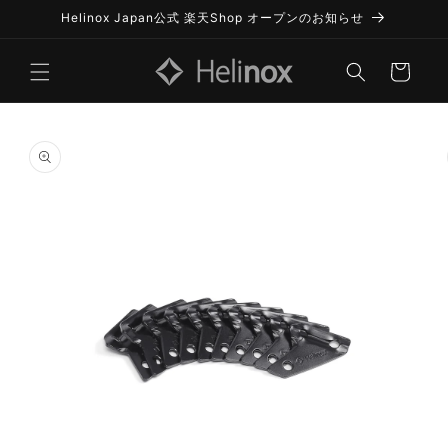
コンテ
Helinox Japan公式 楽天Shop オープンのお知らせ
ンツに
進む
カ
ー
ト
商品情
報にス
キップ