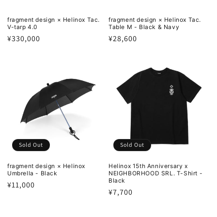
fragment design × Helinox Tac.
fragment design × Helinox Tac.
V-tarp 4.0
Table M - Black & Navy
通
¥330,000
通
¥28,600
常
常
価
価
格
格
Sold Out
Sold Out
fragment design × Helinox
Helinox 15th Anniversary x
Umbrella - Black
NEIGHBORHOOD SRL. T-Shirt -
Black
通
¥11,000
通
¥7,700
常
常
価
価