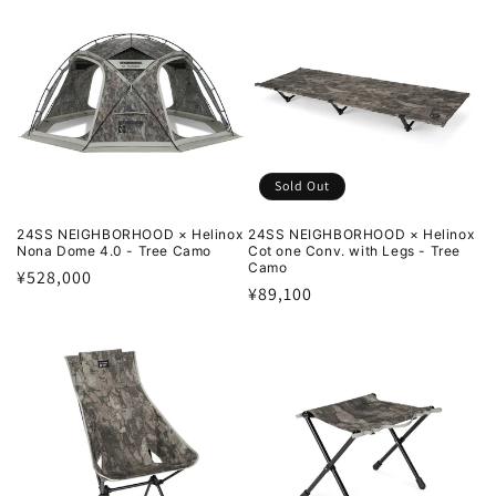
格
格
Sold Out
24SS NEIGHBORHOOD × Helinox
24SS NEIGHBORHOOD × Helinox
Nona Dome 4.0 - Tree Camo
Cot one Conv. with Legs - Tree
Camo
通
¥528,000
通
¥89,100
常
常
価
価
格
格