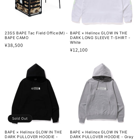
23SS BAPE Tac Field Office(M) -
BAPE × Helinox GLOW IN THE
BAPE CAMO
DARK LONG SLEEVE T-SHIRT -
White
通
¥38,500
通
¥12,100
常
常
価
価
格
格
Sold Out
BAPE × Helinox GLOW IN THE
BAPE × Helinox GLOW IN THE
DARK PULLOVER HOODIE -
DARK PULLOVER HOODIE - Gray