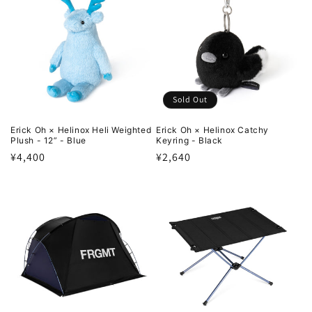
Sold Out
Erick Oh × Helinox Heli Weighted
Erick Oh × Helinox Catchy
Plush - 12” - Blue
Keyring - Black
通
¥4,400
通
¥2,640
常
常
価
価
格
格