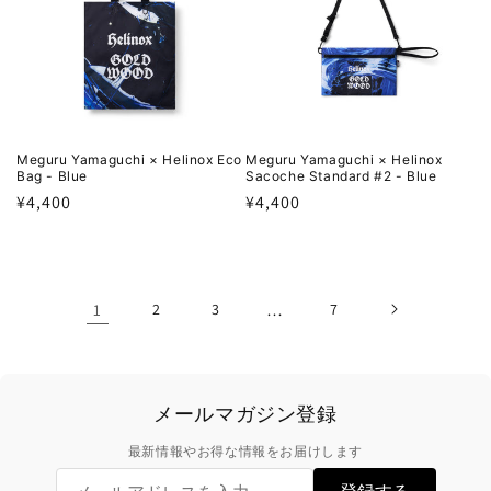
Meguru Yamaguchi × Helinox Eco
Meguru Yamaguchi × Helinox
Bag - Blue
Sacoche Standard #2 - Blue
通
¥4,400
通
¥4,400
常
常
価
価
格
格
1
2
3
…
7
メールマガジン登録
最新情報やお得な情報をお届けします