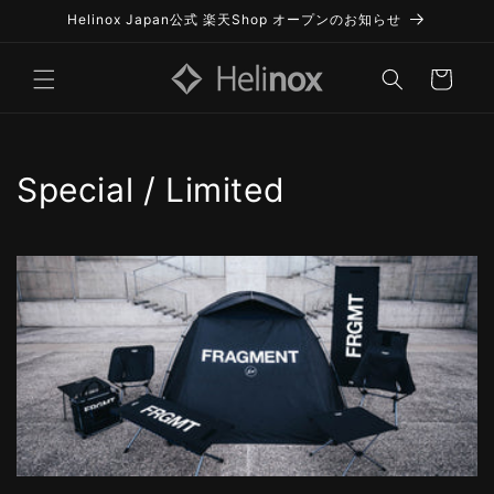
コンテ
Helinox Japan公式 楽天Shop オープンのお知らせ
ンツに
進む
カ
ー
ト
コ
Special / Limited
レ
ク
シ
ョ
ン
: