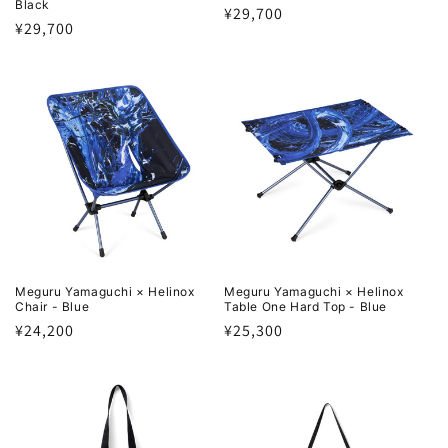
Black
通
¥29,700
通
¥29,700
常
常
価
価
格
格
Meguru Yamaguchi × Helinox
Meguru Yamaguchi × Helinox
Chair - Blue
Table One Hard Top - Blue
通
¥24,200
通
¥25,300
常
常
価
価
格
格