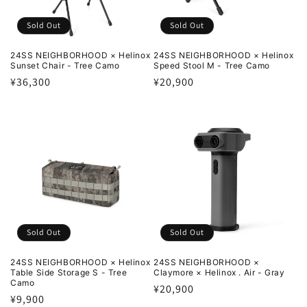
Sold Out
Sold Out
24SS NEIGHBORHOOD × Helinox
24SS NEIGHBORHOOD × Helinox
Sunset Chair - Tree Camo
Speed Stool M - Tree Camo
通
¥36,300
通
¥20,900
常
常
価
価
格
格
Sold Out
Sold Out
24SS NEIGHBORHOOD × Helinox
24SS NEIGHBORHOOD ×
Table Side Storage S - Tree
Claymore × Helinox . Air - Gray
Camo
通
¥20,900
通
¥9,900
常