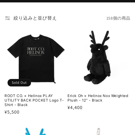
絞り込みと並び替え
158個の商品
Sold Out
ROOT CO. × Helinox PLAY
Erick Oh × Helinox Nox Weighted
UTILITY BACK POCKET Logo T-
Plush - 12” - Black
Shirt - Black
通
¥4,400
通
¥5,500
常
常
価
価
格
格