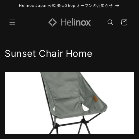
Skip to
Helinox Japan公式 楽天Shop オープンのお知らせ
content
Cart
C
Sunset Chair Home
o
l
l
e
c
t
i