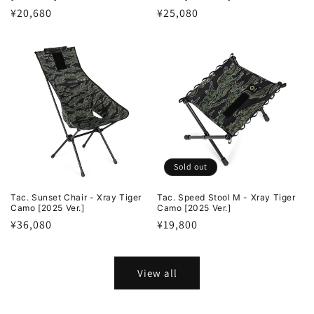
Regular
¥20,680
Regular
¥25,080
price
price
Sold out
Tac. Sunset Chair - Xray Tiger
Tac. Speed Stool M - Xray Tiger
Camo [2025 Ver.]
Camo [2025 Ver.]
Regular
¥36,080
Regular
¥19,800
price
price
View all